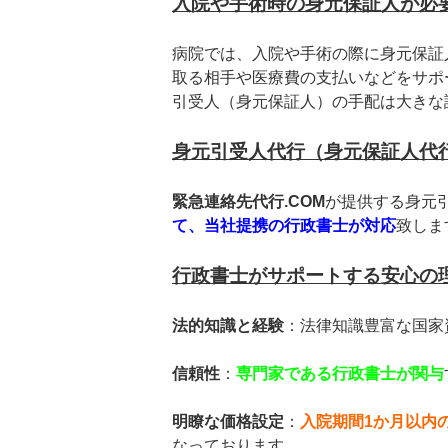
入院や手術時の身元保証人が必
病院では、入院や手術の際に身元保証
取る相手や医療費の支払いなどをサポ
引受人（身元保証人）の手配は大きな
身元引受人代行（身元保証人代
緊急連絡先代行.COM
が提供する身元
て、当社提携の行政書士が対応
致しま
行政書士がサポートする安心の
法的知識と経験
：法律知識豊富な国家
信頼性
：
専門家である行政書士が関与
明瞭な価格設定
：
入院期間1か月以内
なっております。