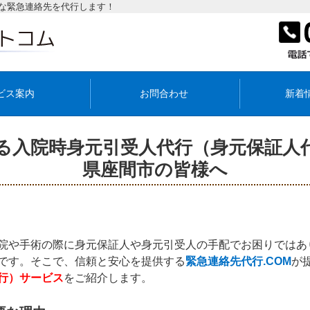
な緊急連絡先を代行します！
ビス案内
お問合わせ
新着
る入院時身元引受人代行（身元保証人
県座間市の皆様へ
院や手術の際に身元保証人や身元引受人の手配でお困りではあ
です。そこで、信頼と安心を提供する
緊急連絡先代行.COM
が
行）サービス
をご紹介します。