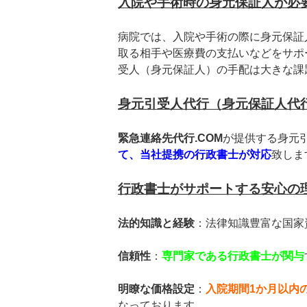
入院や手術時の身元保証人が必
病院では、入院や手術の際に身元保証
取る相手や医療費の支払いなどをサポ
受人（身元保証人）の手配は大きな課
身元引受人代行（身元保証人代
緊急連絡先代行.COM
が提供する身元
て、当社提携の行政書士が対応
致しま
行政書士がサポートする安心の
法的知識と経験
：法律知識豊富な国家
信頼性
：
専門家である行政書士が関与
明瞭な価格設定
：
入院期間1か月以内
なっております。