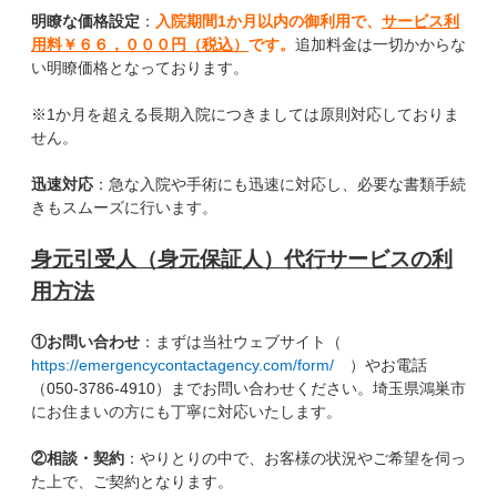
明瞭な価格設定
：
入院期間1か月以内の御利用で、
サービス利
用料￥６６，０００円（税込）
です。
追加料金は一切かからな
い明瞭価格となっております。
※1か月を超える長期入院につきましては原則対応しておりま
せん。
迅速対応
：急な入院や手術にも迅速に対応し、必要な書類手続
きもスムーズに行います。
身元引受人（身元保証人）代行サービスの利
用方法
①お問い合わせ
：まずは当社ウェブサイト（
https://emergencycontactagency.com/form/
）やお電話
（050-3786-4910）までお問い合わせください。埼玉県鴻巣市
にお住まいの方にも丁寧に対応いたします。
②相談・契約
：やりとりの中で、お客様の状況やご希望を伺っ
た上で、ご契約となります。