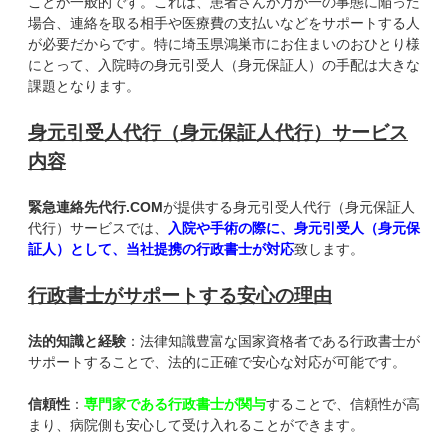
ことが一般的です。これは、患者さんが万が一の事態に陥った
場合、連絡を取る相手や医療費の支払いなどをサポートする人
が必要だからです。特に埼玉県鴻巣市にお住まいのおひとり様
にとって、入院時の身元引受人（身元保証人）の手配は大きな
課題となります。
身元引受人代行（身元保証人代行）サービス
内容
緊急連絡先代行.COM
が提供する身元引受人代行（身元保証人
代行）サービスでは、
入院や手術の際に、身元引受人（身元保
証人）として、当社提携の行政書士が対応
致します。
行政書士がサポートする安心の理由
法的知識と経験
：法律知識豊富な国家資格者である行政書士が
サポートすることで、法的に正確で安心な対応が可能です。
信頼性
：
専門家である行政書士が関与
することで、信頼性が高
まり、病院側も安心して受け入れることができます。