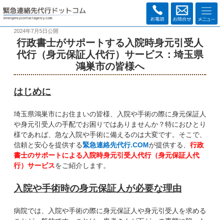
2024年7月5日
公開
行政書士がサポートする入院時身元引受人
代行（身元保証人代行）サービス：埼玉県
鴻巣市の皆様へ
はじめに
埼玉県鴻巣市にお住まいの皆様、入院や手術の際に身元保証人
や身元引受人の手配でお困りではありませんか？特におひとり
様であれば、急な入院や手術に備えるのは大変です。そこで、
信頼と安心を提供する
緊急連絡先代行.COM
が提供する、
行政
書士のサポートによる入院時身元引受人代行（身元保証人代
行）サービス
をご紹介します。
入院や手術時の身元保証人が必要な理由
病院では、入院や手術の際に身元保証人や身元引受人を求める