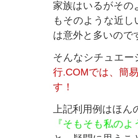
家族はいるがその
もそのような近し
は意外と多いので
そんなシチュエー
行.COMでは、簡
す！
上記利用例はほん
『そもそも私のよ