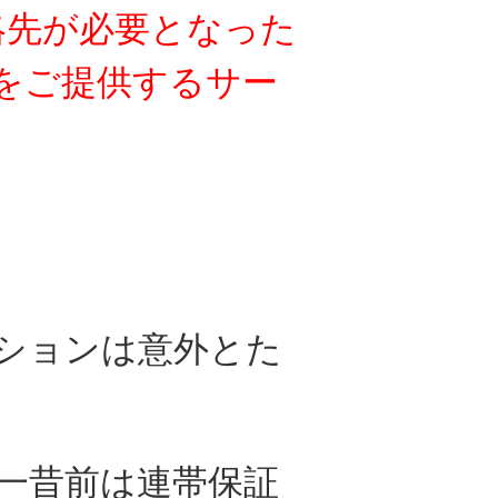
絡先が必要となった
をご提供する
サー
ションは
意外とた
一昔前は連帯保証