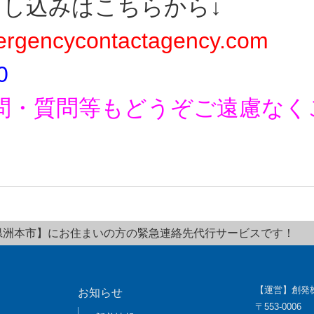
申し込みはこちらから↓
rgencycontactagency.com
0
問・質問等もどうぞご遠慮なく
県洲本市】にお住まいの方の緊急連絡先代行サービスです！
【運営】創発
お知らせ
〒553-0006