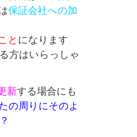
は
保証会社への加
こと
に
なります
る方はいらっしゃ
更新
する場合に
も
たの周りにそのよ
？