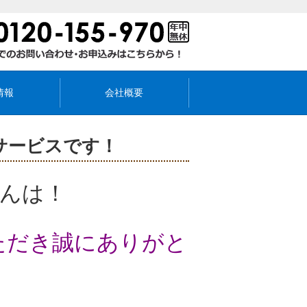
情報
会社概要
サービスです！
んは！
ただき
誠にありがと