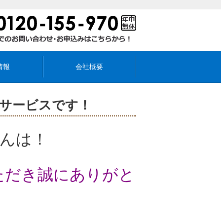
情報
会社概要
行サービスです！
んは！
ただき
誠にありがと