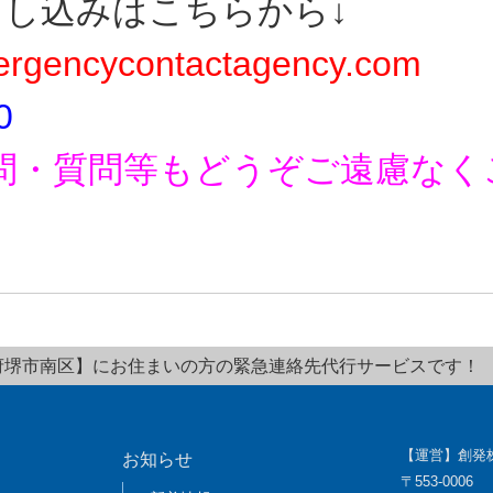
申し込みはこちらから↓
rgencycontactagency.com
0
問・質問等もどうぞご遠慮なく
府堺市南区】にお住まいの方の緊急連絡先代行サービスです！
【運営】創発
お知らせ
〒553-0006