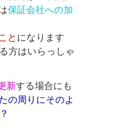
は
保証会社への加
こと
に
なります
る方はいらっしゃ
更新
する場合に
も
たの周りにそのよ
？