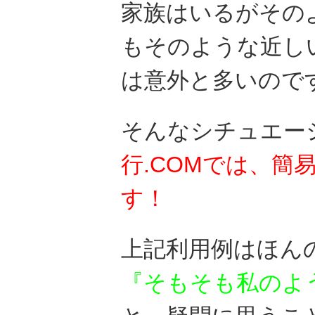
家族はいるがその
もそのような近し
は意外と多いので
そんなシチュエー
行.COMでは、簡
す！
上記利用例はほん
『そもそも私のよ