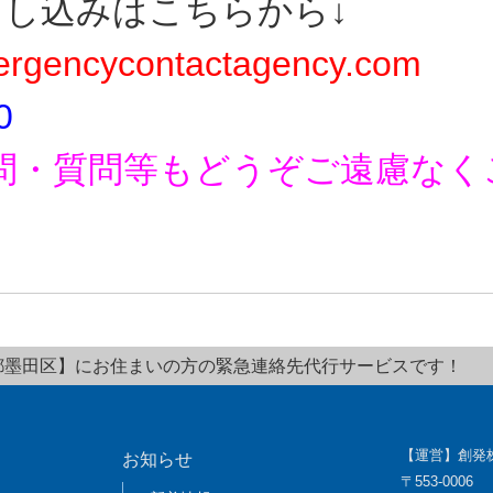
申し込みはこちらから↓
rgencycontactagency.com
0
問・質問等もどうぞご遠慮なく
都墨田区】にお住まいの方の緊急連絡先代行サービスです！
【運営】創発
お知らせ
〒553-0006