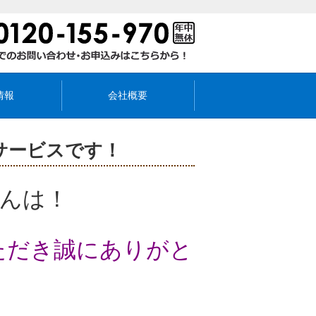
情報
会社概要
サービスです！
んは！
ただき
誠にありがと