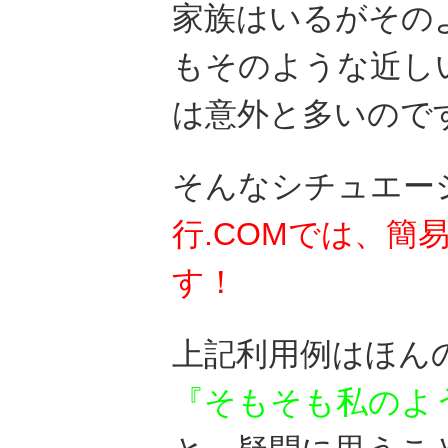
家族はいるがその
もそのような近し
は意外と多いので
そんなシチュエー
行.COMでは、簡
す！
上記利用例はほん
『そもそも私のよ