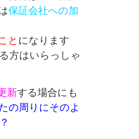
は
保証会社への加
こと
に
なります
る方はいらっしゃ
更新
する場合に
も
たの周りにそのよ
？