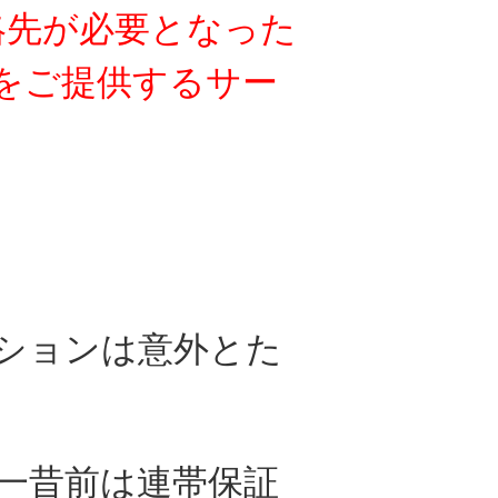
絡先が必要となった
をご提供する
サー
ションは
意外とた
一昔前は連帯保証